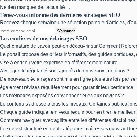
Ne rien manquer de l'actualité →
Tenez-vous informé des dernières stratégies SEO
Recevez chaque semaine une sélection pointue d'articles, d'anal
S'abonner
Les coulisses de nos éclairages SEO
Quelle nature de savoir peut-on découvrir sur Comment Refere
Le portail propose des billets informatifs, des guides pratiqu
vise à enrichir votre expertise en référencement naturel.
Avec quelle régularité sont ajoutés de nouveaux contenus ?
De nouveaux éclairages sont mis en ligne plusieurs fois par sem
également révisés régulièrement pour garantir leur pertinence.
Les méthodes exposées conviennent-elles aux novices ?
Le contenu s'adresse à tous les niveaux. Certaines publication
Chaque guide indique le niveau requis pour en tirer le meilleur p
Comment naviguer avec agilité entre les différentes disciplines
Le site est structuré en neuf catégories maîtresses couvrant tou
et off-page, stratégies de contenu et techniques SEO. Utilisez 