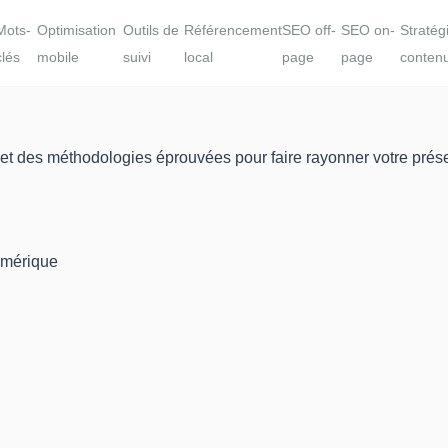
Mots-
Optimisation
Outils de
Référencement
SEO off-
SEO on-
Stratég
clés
mobile
suivi
local
page
page
conten
et des méthodologies éprouvées pour faire rayonner votre prése
numérique