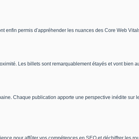
nt enfin permis d'appréhender les nuances des Core Web Vitals. L
imité. Les billets sont remarquablement étayés et vont bien au
baine. Chaque publication apporte une perspective inédite sur l
rience pour affûter vos compétences en SEO et déchiffrer les r